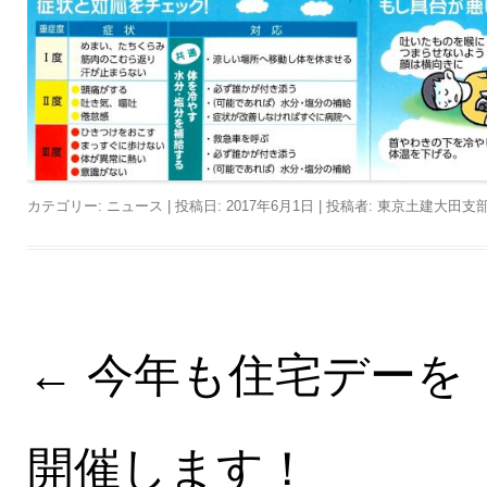
カテゴリー:
ニュース
| 投稿日:
2017年6月1日
|
投稿者:
東京土建大田支
←
今年も住宅デーを
投稿ナビゲーション
開催します！